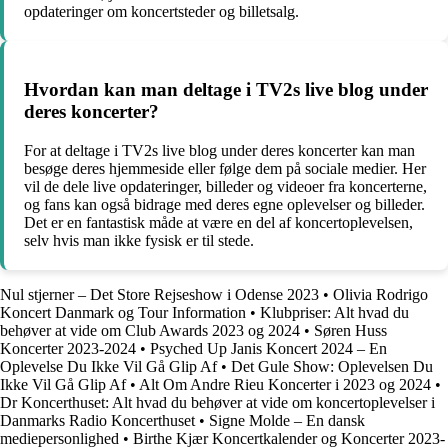
opdateringer om koncertsteder og billetsalg.
Hvordan kan man deltage i TV2s live blog under
deres koncerter?
For at deltage i TV2s live blog under deres koncerter kan man
besøge deres hjemmeside eller følge dem på sociale medier. Her
vil de dele live opdateringer, billeder og videoer fra koncerterne,
og fans kan også bidrage med deres egne oplevelser og billeder.
Det er en fantastisk måde at være en del af koncertoplevelsen,
selv hvis man ikke fysisk er til stede.
Nul stjerner – Det Store Rejseshow i Odense 2023
•
Olivia Rodrigo
Koncert Danmark og Tour Information
•
Klubpriser: Alt hvad du
behøver at vide om Club Awards 2023 og 2024
•
Søren Huss
Koncerter 2023-2024
•
Psyched Up Janis Koncert 2024 – En
Oplevelse Du Ikke Vil Gå Glip Af
•
Det Gule Show: Oplevelsen Du
Ikke Vil Gå Glip Af
•
Alt Om Andre Rieu Koncerter i 2023 og 2024
•
Dr Koncerthuset: Alt hvad du behøver at vide om koncertoplevelser i
Danmarks Radio Koncerthuset
•
Signe Molde – En dansk
mediepersonlighed
•
Birthe Kjær Koncertkalender og Koncerter 2023-