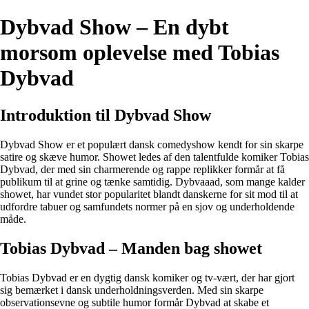
Dybvad Show – En dybt
morsom oplevelse med Tobias
Dybvad
Introduktion til Dybvad Show
Dybvad Show er et populært dansk comedyshow kendt for sin skarpe
satire og skæve humor. Showet ledes af den talentfulde komiker Tobias
Dybvad, der med sin charmerende og rappe replikker formår at få
publikum til at grine og tænke samtidig. Dybvaaad, som mange kalder
showet, har vundet stor popularitet blandt danskerne for sit mod til at
udfordre tabuer og samfundets normer på en sjov og underholdende
måde.
Tobias Dybvad – Manden bag showet
Tobias Dybvad er en dygtig dansk komiker og tv-vært, der har gjort
sig bemærket i dansk underholdningsverden. Med sin skarpe
observationsevne og subtile humor formår Dybvad at skabe et