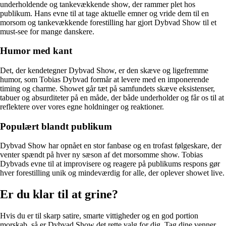
underholdende og tankevækkende show, der rammer plet hos
publikum. Hans evne til at tage aktuelle emner og vride dem til en
morsom og tankevækkende forestilling har gjort Dybvad Show til et
must-see for mange danskere.
Humor med kant
Det, der kendetegner Dybvad Show, er den skæve og ligefremme
humor, som Tobias Dybvad formår at levere med en imponerende
timing og charme. Showet går tæt på samfundets skæve eksistenser,
tabuer og absurditeter på en måde, der både underholder og får os til at
reflektere over vores egne holdninger og reaktioner.
Populært blandt publikum
Dybvad Show har opnået en stor fanbase og en trofast følgeskare, der
venter spændt på hver ny sæson af det morsomme show. Tobias
Dybvads evne til at improvisere og reagere på publikums respons gør
hver forestilling unik og mindeværdig for alle, der oplever showet live.
Er du klar til at grine?
Hvis du er til skarp satire, smarte vittigheder og en god portion
morskab, så er Dybvad Show det rette valg for dig. Tag dine venner