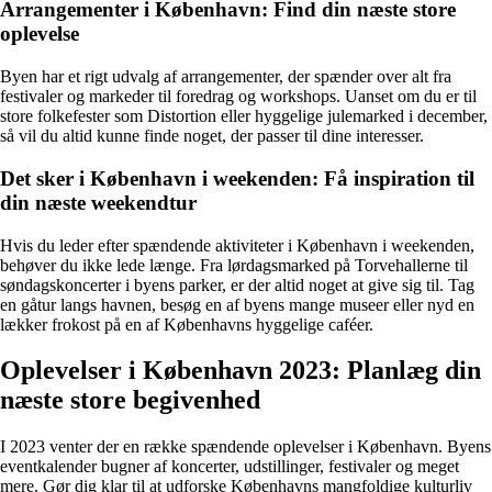
Arrangementer i København: Find din næste store
oplevelse
Byen har et rigt udvalg af arrangementer, der spænder over alt fra
festivaler og markeder til foredrag og workshops. Uanset om du er til
store folkefester som Distortion eller hyggelige julemarked i december,
så vil du altid kunne finde noget, der passer til dine interesser.
Det sker i København i weekenden: Få inspiration til
din næste weekendtur
Hvis du leder efter spændende aktiviteter i København i weekenden,
behøver du ikke lede længe. Fra lørdagsmarked på Torvehallerne til
søndagskoncerter i byens parker, er der altid noget at give sig til. Tag
en gåtur langs havnen, besøg en af byens mange museer eller nyd en
lækker frokost på en af Københavns hyggelige caféer.
Oplevelser i København 2023: Planlæg din
næste store begivenhed
I 2023 venter der en række spændende oplevelser i København. Byens
eventkalender bugner af koncerter, udstillinger, festivaler og meget
mere. Gør dig klar til at udforske Københavns mangfoldige kulturliv