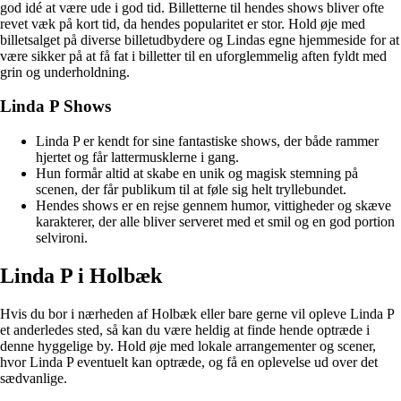
god idé at være ude i god tid. Billetterne til hendes shows bliver ofte
revet væk på kort tid, da hendes popularitet er stor. Hold øje med
billetsalget på diverse billetudbydere og Lindas egne hjemmeside for at
være sikker på at få fat i billetter til en uforglemmelig aften fyldt med
grin og underholdning.
Linda P Shows
Linda P er kendt for sine fantastiske shows, der både rammer
hjertet og får lattermusklerne i gang.
Hun formår altid at skabe en unik og magisk stemning på
scenen, der får publikum til at føle sig helt tryllebundet.
Hendes shows er en rejse gennem humor, vittigheder og skæve
karakterer, der alle bliver serveret med et smil og en god portion
selvironi.
Linda P i Holbæk
Hvis du bor i nærheden af Holbæk eller bare gerne vil opleve Linda P
et anderledes sted, så kan du være heldig at finde hende optræde i
denne hyggelige by. Hold øje med lokale arrangementer og scener,
hvor Linda P eventuelt kan optræde, og få en oplevelse ud over det
sædvanlige.