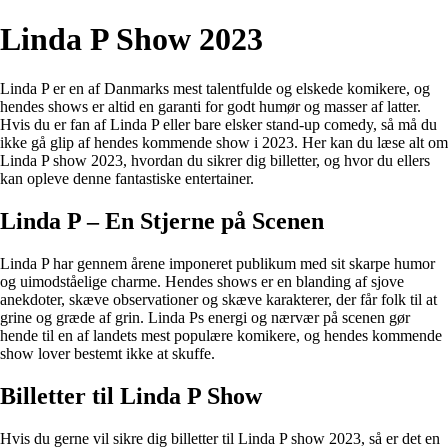
Linda P Show 2023
Linda P er en af Danmarks mest talentfulde og elskede komikere, og
hendes shows er altid en garanti for godt humør og masser af latter.
Hvis du er fan af Linda P eller bare elsker stand-up comedy, så må du
ikke gå glip af hendes kommende show i 2023. Her kan du læse alt om
Linda P show 2023, hvordan du sikrer dig billetter, og hvor du ellers
kan opleve denne fantastiske entertainer.
Linda P – En Stjerne på Scenen
Linda P har gennem årene imponeret publikum med sit skarpe humor
og uimodståelige charme. Hendes shows er en blanding af sjove
anekdoter, skæve observationer og skæve karakterer, der får folk til at
grine og græde af grin. Linda Ps energi og nærvær på scenen gør
hende til en af landets mest populære komikere, og hendes kommende
show lover bestemt ikke at skuffe.
Billetter til Linda P Show
Hvis du gerne vil sikre dig billetter til Linda P show 2023, så er det en