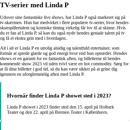
TV-serier med Linda P
Udover sine fantastiske live shows, har Linda P også markeret sig på
tv-skærmen. Hun har medvirket i flere populære tv-serier, hvor hendes
skuespillertalent og komiske timing virkelig får lov til at skinne. Hvis
du er fan af Linda P, så kan du også nyde hendes geniale talent på tv
og få et ekstra grin med i hverdagen.
Alt i alt er Linda P en utrolig alsidig og talentfuld entertainer, som
formår at sprede glæde og god energi hvor end hun optræder. Hendes
shows er en garanti for en fantastisk aften, og billetterne til hendes
kommende show 2023 vil uden tvivl være en hot commodity. Sørg for
at få dine billetter i god tid, så du kan være sikker på at grine dig
igennem en uforglemmelig aften med Linda P.
Hvornår finder Linda P showet sted i 2023?
Linda P showet i 2023 finder sted den 15. april på Holbæk
Teater og den 22. april på Bremen Teater i København.