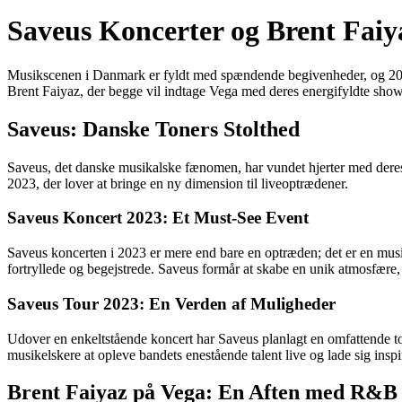
Saveus Koncerter og Brent Faiy
Musikscenen i Danmark er fyldt med spændende begivenheder, og 2023 
Brent Faiyaz, der begge vil indtage Vega med deres energifyldte shows.
Saveus: Danske Toners Stolthed
Saveus, det danske musikalske fænomen, har vundet hjerter med deres 
2023, der lover at bringe en ny dimension til liveoptrædener.
Saveus Koncert 2023: Et Must-See Event
Saveus koncerten i 2023 er mere end bare en optræden; det er en musik
fortryllede og begejstrede. Saveus formår at skabe en unik atmosfær
Saveus Tour 2023: En Verden af Muligheder
Udover en enkeltstående koncert har Saveus planlagt en omfattende tou
musikelskere at opleve bandets enestående talent live og lade sig insp
Brent Faiyaz på Vega: En Aften med R&B