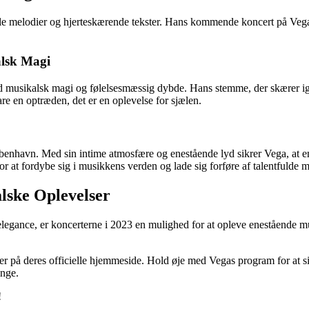
elle melodier og hjerteskærende tekster. Hans kommende koncert på Vega
alsk Magi
ed musikalsk magi og følelsesmæssig dybde. Hans stemme, der skærer i
re en optræden, det er en oplevelse for sjælen.
øbenhavn. Med sin intime atmosfære og enestående lyd sikrer Vega, at 
 at fordybe sig i musikkens verden og lade sig forføre af talentfulde m
lske Oplevelser
gance, er koncerterne i 2023 en mulighed for at opleve enestående musik 
ter på deres officielle hjemmeside. Hold øje med Vegas program for at s
inge.
!