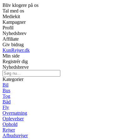
Bliv klogere på os
Tal med os
Mediekit
Kampagner
Profil
Nyhedsbrev
Affiliate
Giv bidrag
KunRejser.dk
Min side
Registrér dig
Nyhedsbreve
Kategorier
Bil
Bus
Tog
Båd
Fly
Overnatning
Oplevelser
Ophold
Rejser
Afbudsrejser