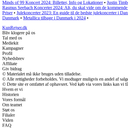
Minds of 99 Koncert 2024: Billetter, Info og Lokationer
•
Justin Timb
Rasmus Seebach Koncerter 2024: Alt, du skal vide om de kommende 
Priser
•
Julekoncerter 2023: En guide til de bedste julekoncerter i Da
Danmark
•
Metallica tilbage i Danmark i 2024
•
KunRejser.dk
Bliv klogere på os
Tal med os
Mediekit
Kampagner
Profil
Nyhedsbrev
Affiliate
Giv bidrag
© Materialet må ikke bruges uden tilladelse.
© Alle rettigheder forbeholdes. Vi modtager muligvis en andel af salge
© Dette site er omfattet af ophavsret. Ved køb via vores links kan vi
Hvem er vi
Historien
Vores formål
Om teamet
Støt os
Filialer
Viden
FAQ