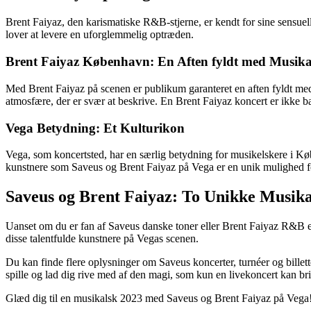
Brent Faiyaz, den karismatiske R&B-stjerne, er kendt for sine sensu
lover at levere en uforglemmelig optræden.
Brent Faiyaz København: En Aften fyldt med Musik
Med Brent Faiyaz på scenen er publikum garanteret en aften fyldt m
atmosfære, der er svær at beskrive. En Brent Faiyaz koncert er ikke ba
Vega Betydning: Et Kulturikon
Vega, som koncertsted, har en særlig betydning for musikelskere i K
kunstnere som Saveus og Brent Faiyaz på Vega er en unik mulighed for
Saveus og Brent Faiyaz: To Unikke Musika
Uanset om du er fan af Saveus danske toner eller Brent Faiyaz R&B ele
disse talentfulde kunstnere på Vegas scenen.
Du kan finde flere oplysninger om Saveus koncerter, turnéer og billet
spille og lad dig rive med af den magi, som kun en livekoncert kan br
Glæd dig til en musikalsk 2023 med Saveus og Brent Faiyaz på Vega