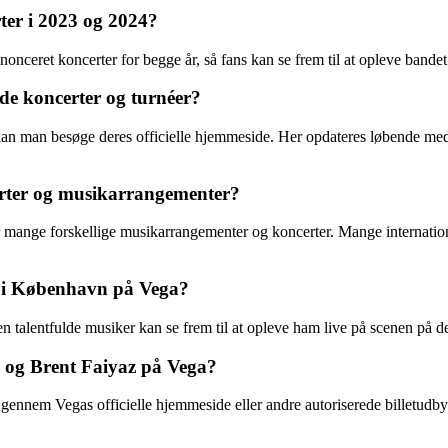
ter i 2023 og 2024?
nceret koncerter for begge år, så fans kan se frem til at opleve bandet l
e koncerter og turnéer?
n man besøge deres officielle hjemmeside. Her opdateres løbende med i
erter og musikarrangementer?
mange forskellige musikarrangementer og koncerter. Mange internationa
r i København på Vega?
 talentfulde musiker kan se frem til at opleve ham live på scenen på d
s og Brent Faiyaz på Vega?
ennem Vegas officielle hjemmeside eller andre autoriserede billetudbyder