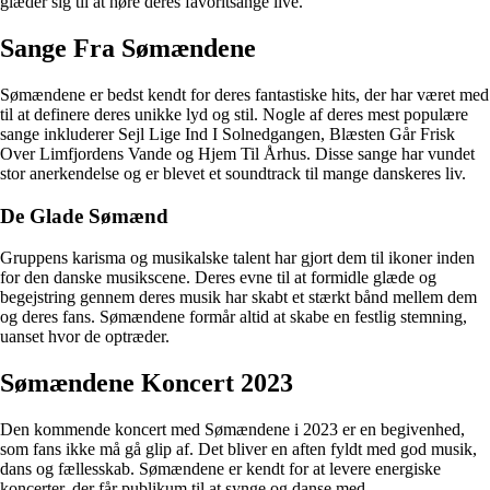
glæder sig til at høre deres favoritsange live.
Sange Fra Sømændene
Sømændene er bedst kendt for deres fantastiske hits, der har været med
til at definere deres unikke lyd og stil. Nogle af deres mest populære
sange inkluderer Sejl Lige Ind I Solnedgangen, Blæsten Går Frisk
Over Limfjordens Vande og Hjem Til Århus. Disse sange har vundet
stor anerkendelse og er blevet et soundtrack til mange danskeres liv.
De Glade Sømænd
Gruppens karisma og musikalske talent har gjort dem til ikoner inden
for den danske musikscene. Deres evne til at formidle glæde og
begejstring gennem deres musik har skabt et stærkt bånd mellem dem
og deres fans. Sømændene formår altid at skabe en festlig stemning,
uanset hvor de optræder.
Sømændene Koncert 2023
Den kommende koncert med Sømændene i 2023 er en begivenhed,
som fans ikke må gå glip af. Det bliver en aften fyldt med god musik,
dans og fællesskab. Sømændene er kendt for at levere energiske
koncerter, der får publikum til at synge og danse med.