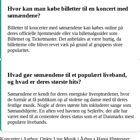
Hvor kan man købe billetter til en koncert med
sømændene?
Billetter til koncerter med sømændene kan købes online på
deres officielle hjemmeside eller via billetsalgssider som
Billetnet og Ticketmaster. Det anbefales at være hurtig, da
billetterne ofte bliver revet væk på grund af gruppens store
popularitet.
Hvad gør sømændene til et populært liveband,
og hvad er deres største hits?
Sømændene er kendt for deres energiske liveoptrædener, hvor
de formår at få publikum op af stolene og danse med til deres
festlige musik. Nogle af deres største hits inkluderer sange som
Sømandshjerte, En aften ved havnen og Sejlerliv, der alle har
været med til at cementere deres status som et af Danmarks mest
populære livebands.
Koncerter i Aarhus: Oplev Live Musik i Århus
•
Hansi Hinterseer