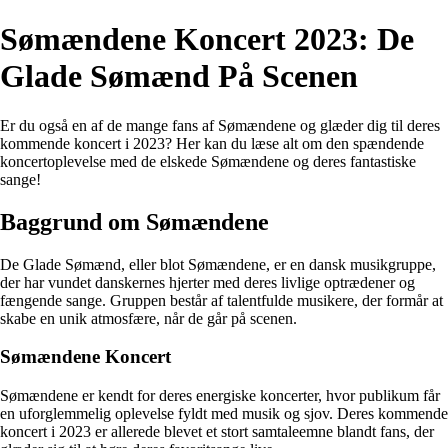
Sømændene Koncert 2023: De
Glade Sømænd På Scenen
Er du også en af de mange fans af Sømændene og glæder dig til deres
kommende koncert i 2023? Her kan du læse alt om den spændende
koncertoplevelse med de elskede Sømændene og deres fantastiske
sange!
Baggrund om Sømændene
De Glade Sømænd, eller blot Sømændene, er en dansk musikgruppe,
der har vundet danskernes hjerter med deres livlige optrædener og
fængende sange. Gruppen består af talentfulde musikere, der formår at
skabe en unik atmosfære, når de går på scenen.
Sømændene Koncert
Sømændene er kendt for deres energiske koncerter, hvor publikum får
en uforglemmelig oplevelse fyldt med musik og sjov. Deres kommende
koncert i 2023 er allerede blevet et stort samtaleemne blandt fans, der