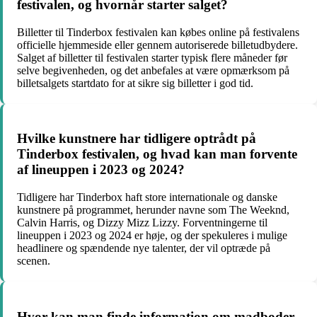
festivalen, og hvornår starter salget?
Billetter til Tinderbox festivalen kan købes online på festivalens
officielle hjemmeside eller gennem autoriserede billetudbydere.
Salget af billetter til festivalen starter typisk flere måneder før
selve begivenheden, og det anbefales at være opmærksom på
billetsalgets startdato for at sikre sig billetter i god tid.
Hvilke kunstnere har tidligere optrådt på
Tinderbox festivalen, og hvad kan man forvente
af lineuppen i 2023 og 2024?
Tidligere har Tinderbox haft store internationale og danske
kunstnere på programmet, herunder navne som The Weeknd,
Calvin Harris, og Dizzy Mizz Lizzy. Forventningerne til
lineuppen i 2023 og 2024 er høje, og der spekuleres i mulige
headlinere og spændende nye talenter, der vil optræde på
scenen.
Hvor kan man finde information om madboder