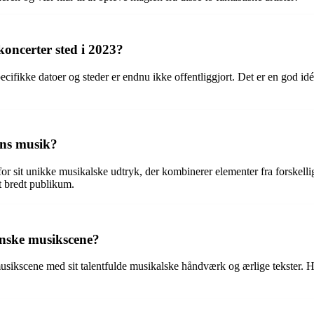
oncerter sted i 2023?
ifikke datoer og steder er endnu ikke offentliggjort. Det er en god idé 
ans musik?
or sit unikke musikalske udtryk, der kombinerer elementer fra forskelli
t bredt publikum.
anske musikscene?
usikscene med sit talentfulde musikalske håndværk og ærlige tekster. H