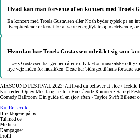
Hvad kan man forvente af en koncert med Troels G
En koncert med Troels Gustavsen eller Noah byder typisk på en int
liveoptrædener er kendt for at være energifyldte og medrivende, og 
Hvordan har Troels Gustavsen udviklet sig som ku
Troels Gustavsen har gennem årene udviklet sit musikalske udtryk o
nye veje inden for musikken. Dette har bidraget til hans fortsatte
AIASOUND FESTIVAL 2023: Alt hvad du behøver at vide
•
Icekiid
Koncerter: Oplev Musik og Teater i Enestående Rammer
•
Samsø Fest
Comedy Ballroom: Din guide til en sjov aften
•
Taylor Swift Billetter 
KunRejser.dk
Bliv klogere på os
Tal med os
Mediekit
Kampagner
Profil