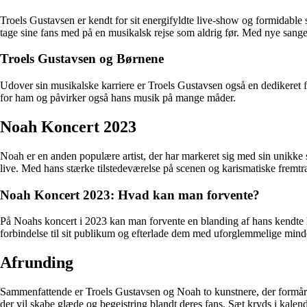
Troels Gustavsen er kendt for sit energifyldte live-show og formidable
tage sine fans med på en musikalsk rejse som aldrig før. Med nye sange o
Troels Gustavsen og Børnene
Udover sin musikalske karriere er Troels Gustavsen også en dedikeret fa
for ham og påvirker også hans musik på mange måder.
Noah Koncert 2023
Noah er en anden populære artist, der har markeret sig med sin unikke 
live. Med hans stærke tilstedeværelse på scenen og karismatiske fremt
Noah Koncert 2023: Hvad kan man forvente?
På Noahs koncert i 2023 kan man forvente en blanding af hans kendte h
forbindelse til sit publikum og efterlade dem med uforglemmelige mind
Afrunding
Sammenfattende er Troels Gustavsen og Noah to kunstnere, der formår 
der vil skabe glæde og begejstring blandt deres fans. Sæt kryds i kalende