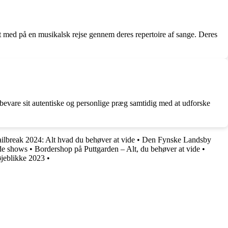
t med på en musikalsk rejse gennem deres repertoire af sange. Deres
 bevare sit autentiske og personlige præg samtidig med at udforske
ailbreak 2024: Alt hvad du behøver at vide
•
Den Fynske Landsby
de shows
•
Bordershop på Puttgarden – Alt, du behøver at vide
•
 øjeblikke 2023
•