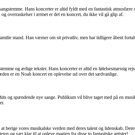
 sangstemme. Hans koncerter er altid fyldt med en fantastisk atmosfære
g overraskelser i ærmet er det en koncert, du ikke vil gå glip af.
milie mand. Han værner om sit privatliv, men har tidligere åbent fortalt
stemme og ærlige tekster. Hans koncerter er altid en følelsesmæssig re
ræden er en Noah koncert en oplevelse ud over det sædvanlige.
its og spændende nye sange. Publikum vil blive taget med på en musikal
er.
at berige vores musikalske verden med deres talent og lidenskab. Der
ren og vær klar til at opleve magien fra disse to fantastiske artister!