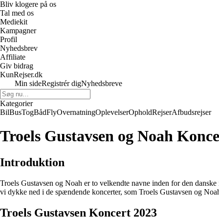
Bliv klogere på os
Tal med os
Mediekit
Kampagner
Profil
Nyhedsbrev
Affiliate
Giv bidrag
KunRejser.dk
Min side
Registrér dig
Nyhedsbreve
Kategorier
Bil
Bus
Tog
Båd
Fly
Overnatning
Oplevelser
Ophold
Rejser
Afbudsrejser
Troels Gustavsen og Noah Konce
Introduktion
Troels Gustavsen og Noah er to velkendte navne inden for den danske m
vi dykke ned i de spændende koncerter, som Troels Gustavsen og Noah
Troels Gustavsen Koncert 2023