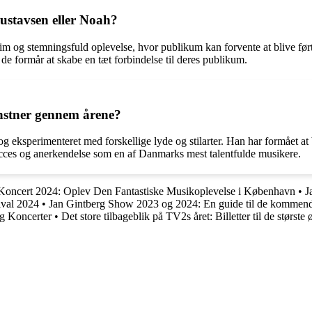
ustavsen eller Noah?
im og stemningsfuld oplevelse, hvor publikum kan forvente at blive før
de formår at skabe en tæt forbindelse til deres publikum.
nstner gennem årene?
g eksperimenteret med forskellige lyde og stilarter. Han har formået at
 succes og anerkendelse som en af Danmarks mest talentfulde musikere.
 Koncert 2024: Oplev Den Fantastiske Musikoplevelse i København
•
J
ival 2024
•
Jan Gintberg Show 2023 og 2024: En guide til de kommen
og Koncerter
•
Det store tilbageblik på TV2s året: Billetter til de største