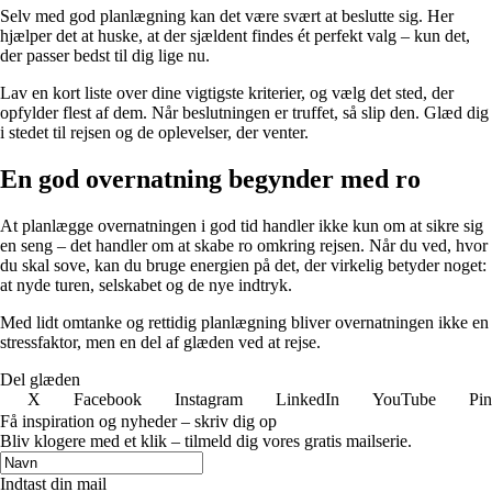
Selv med god planlægning kan det være svært at beslutte sig. Her
hjælper det at huske, at der sjældent findes ét perfekt valg – kun det,
der passer bedst til dig lige nu.
Lav en kort liste over dine vigtigste kriterier, og vælg det sted, der
opfylder flest af dem. Når beslutningen er truffet, så slip den. Glæd dig
i stedet til rejsen og de oplevelser, der venter.
En god overnatning begynder med ro
At planlægge overnatningen i god tid handler ikke kun om at sikre sig
en seng – det handler om at skabe ro omkring rejsen. Når du ved, hvor
du skal sove, kan du bruge energien på det, der virkelig betyder noget:
at nyde turen, selskabet og de nye indtryk.
Med lidt omtanke og rettidig planlægning bliver overnatningen ikke en
stressfaktor, men en del af glæden ved at rejse.
Del glæden
X
Facebook
Instagram
LinkedIn
YouTube
Pin
Få inspiration og nyheder – skriv dig op
Bliv klogere med et klik – tilmeld dig vores gratis mailserie.
Indtast din mail