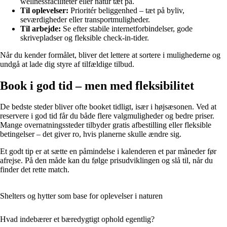
wellnessfaciliteter eller natur tæt på.
Til oplevelser:
Prioritér beliggenhed – tæt på byliv,
seværdigheder eller transportmuligheder.
Til arbejde:
Se efter stabile internetforbindelser, gode
skrivepladser og fleksible check-in-tider.
Når du kender formålet, bliver det lettere at sortere i mulighederne og
undgå at lade dig styre af tilfældige tilbud.
Book i god tid – men med fleksibilitet
De bedste steder bliver ofte booket tidligt, især i højsæsonen. Ved at
reservere i god tid får du både flere valgmuligheder og bedre priser.
Mange overnatningssteder tilbyder gratis afbestilling eller fleksible
betingelser – det giver ro, hvis planerne skulle ændre sig.
Et godt tip er at sætte en påmindelse i kalenderen et par måneder før
afrejse. På den måde kan du følge prisudviklingen og slå til, når du
finder det rette match.
Shelters og hytter som base for oplevelser i naturen
Hvad indebærer et bæredygtigt ophold egentlig?