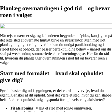
Planlæg overnatningen i god tid – og bevar
roen i valget
Når rejsen nærmer sig, og kalenderen begynder at fyldes, kan jagten på
det rette sted at overnatte hurtigt blive en stressfaktor. Men med lidt
planlægning og et roligt overblik kan du undgå panikbooking og i
stedet finde et ophold, der passer perfekt til dine behov – uanset om du
skal på weekendtur, sommerferie eller forretningsrejse. Her får du råd
til, hvordan du planlægger overnatningen i god tid og bevarer roen i
valget.
Start med formålet – hvad skal opholdet
give dig?
Før du kaster dig ud i søgningen, er det værd at overveje, hvad du
egentlig ønsker af dit ophold. Skal det være et sted, hvor du kan slappe
helt af, eller et praktisk udgangspunkt for oplevelser og aktiviteter?
Til afslapning:
Vælg et sted med rolige omgivelser,