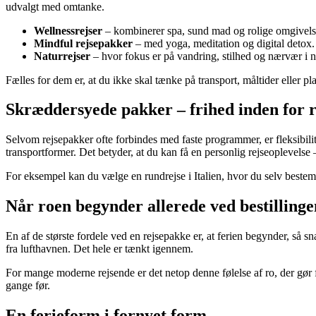
udvalgt med omtanke.
Wellnessrejser
– kombinerer spa, sund mad og rolige omgivels
Mindful rejsepakker
– med yoga, meditation og digital detox.
Naturrejser
– hvor fokus er på vandring, stilhed og nærvær i n
Fælles for dem er, at du ikke skal tænke på transport, måltider eller plan
Skræddersyede pakker – frihed inden for
Selvom rejsepakker ofte forbindes med faste programmer, er fleksibil
transportformer. Det betyder, at du kan få en personlig rejseoplevelse – 
For eksempel kan du vælge en rundrejse i Italien, hvor du selv bestemm
Når roen begynder allerede ved bestillinge
En af de største fordele ved en rejsepakke er, at ferien begynder, så s
fra lufthavnen. Det hele er tænkt igennem.
For mange moderne rejsende er det netop denne følelse af ro, der gør 
gange før.
En ferieform i fornyet form