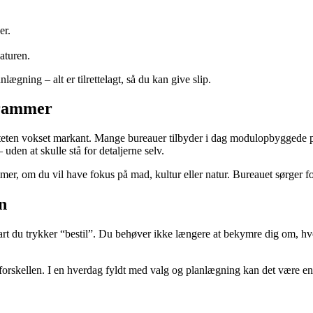
er.
aturen.
lægning – alt er tilrettelagt, så du kan give slip.
 rammer
iteten vokset markant. Mange bureauer tilbyder i dag modulopbyggede pa
uden at skulle stå for detaljerne selv.
er, om du vil have fokus på mad, kultur eller natur. Bureauet sørger for
n
nart du trykker “bestil”. Du behøver ikke længere at bekymre dig om, hvo
forskellen. I en hverdag fyldt med valg og planlægning kan det være en l