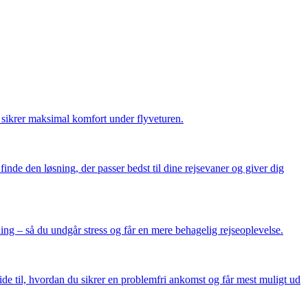
g sikrer maksimal komfort under flyveturen.
finde den løsning, der passer bedst til dine rejsevaner og giver dig
ding – så du undgår stress og får en mere behagelig rejseoplevelse.
ide til, hvordan du sikrer en problemfri ankomst og får mest muligt ud