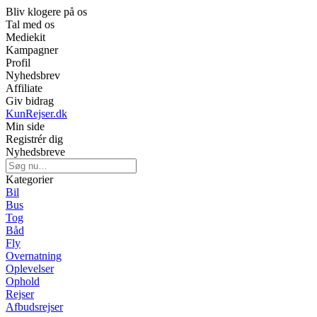
Bliv klogere på os
Tal med os
Mediekit
Kampagner
Profil
Nyhedsbrev
Affiliate
Giv bidrag
KunRejser.dk
Min side
Registrér dig
Nyhedsbreve
Kategorier
Bil
Bus
Tog
Båd
Fly
Overnatning
Oplevelser
Ophold
Rejser
Afbudsrejser