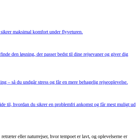
g sikrer maksimal komfort under flyveturen.
finde den løsning, der passer bedst til dine rejsevaner og giver dig
ding – så du undgår stress og får en mere behagelig rejseoplevelse.
ide til, hvordan du sikrer en problemfri ankomst og får mest muligt ud
etræter eller naturrejser, hvor tempoet er lavt, og oplevelserne er