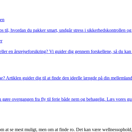
sen
ps til, hvordan du pakker smart, undgår stress i sikkerhedskontrollen o
er
eller en årsrejseforsikring? Vi guider dig gennem forskellene, så du kan 
ne? Artiklen guider dig til at finde den ideelle længde på din mellemlan
u gøre overgangen fra fly til ferie både nem og behagelig. Læs vores gu
om at se mest muligt, men om at finde ro. Det kan være wellnessophold, r