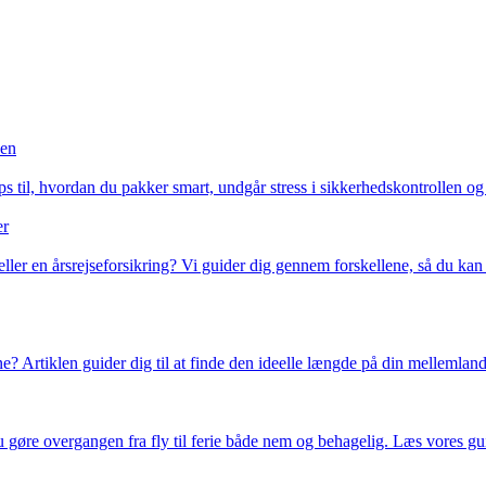
sen
ps til, hvordan du pakker smart, undgår stress i sikkerhedskontrollen o
er
eller en årsrejseforsikring? Vi guider dig gennem forskellene, så du kan 
ne? Artiklen guider dig til at finde den ideelle længde på din mellemlan
u gøre overgangen fra fly til ferie både nem og behagelig. Læs vores gu