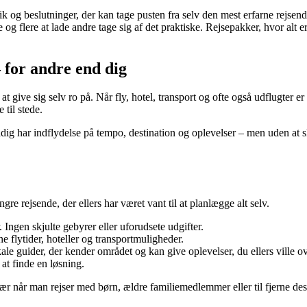
ik og beslutninger, der kan tage pusten fra selv den mest erfarne rejs
 og flere at lade andre tage sig af det praktiske. Rejsepakker, hvor alt 
– for andre end dig
ve sig selv ro på. Når fly, hotel, transport og ofte også udflugter er ar
 til stede.
g har indflydelse på tempo, destination og oplevelser – men uden at sku
gre rejsende, der ellers har været vant til at planlægge alt selv.
 Ingen skjulte gebyrer eller uforudsete udgifter.
e flytider, hoteller og transportmuligheder.
e guider, der kender området og kan give oplevelser, du ellers ville ov
 at finde en løsning.
især når man rejser med børn, ældre familiemedlemmer eller til fjerne des