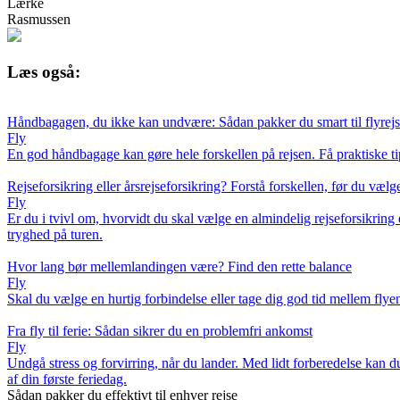
Lærke
Rasmussen
Læs også:
Håndbagagen, du ikke kan undvære: Sådan pakker du smart til flyrej
Fly
En god håndbagage kan gøre hele forskellen på rejsen. Få praktiske ti
Rejseforsikring eller årsrejseforsikring? Forstå forskellen, før du vælg
Fly
Er du i tvivl om, hvorvidt du skal vælge en almindelig rejseforsikring 
tryghed på turen.
Hvor lang bør mellemlandingen være? Find den rette balance
Fly
Skal du vælge en hurtig forbindelse eller tage dig god tid mellem flye
Fra fly til ferie: Sådan sikrer du en problemfri ankomst
Fly
Undgå stress og forvirring, når du lander. Med lidt forberedelse kan d
af din første feriedag.
Sådan pakker du effektivt til enhver rejse