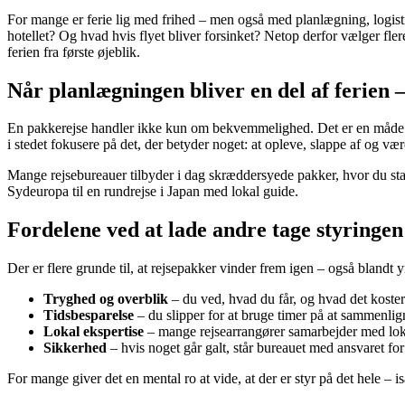
For mange er ferie lig med frihed – men også med planlægning, logist
hotellet? Og hvad hvis flyet bliver forsinket? Netop derfor vælger flere
ferien fra første øjeblik.
Når planlægningen bliver en del af ferien 
En pakkerejse handler ikke kun om bekvemmelighed. Det er en måde at gi
i stedet fokusere på det, der betyder noget: at opleve, slappe af og være
Mange rejsebureauer tilbyder i dag skræddersyede pakker, hvor du stadi
Sydeuropa til en rundrejse i Japan med lokal guide.
Fordelene ved at lade andre tage styringen
Der er flere grunde til, at rejsepakker vinder frem igen – også blandt yn
Tryghed og overblik
– du ved, hvad du får, og hvad det koster.
Tidsbesparelse
– du slipper for at bruge timer på at sammenlign
Lokal ekspertise
– mange rejsearrangører samarbejder med lokal
Sikkerhed
– hvis noget går galt, står bureauet med ansvaret for
For mange giver det en mental ro at vide, at der er styr på det hele – 