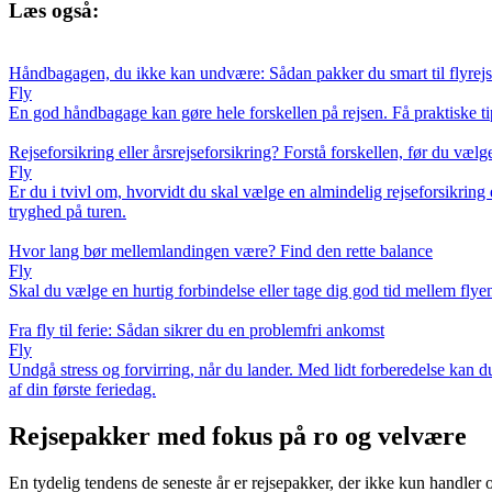
Læs også:
Håndbagagen, du ikke kan undvære: Sådan pakker du smart til flyrej
Fly
En god håndbagage kan gøre hele forskellen på rejsen. Få praktiske ti
Rejseforsikring eller årsrejseforsikring? Forstå forskellen, før du vælg
Fly
Er du i tvivl om, hvorvidt du skal vælge en almindelig rejseforsikring 
tryghed på turen.
Hvor lang bør mellemlandingen være? Find den rette balance
Fly
Skal du vælge en hurtig forbindelse eller tage dig god tid mellem flye
Fra fly til ferie: Sådan sikrer du en problemfri ankomst
Fly
Undgå stress og forvirring, når du lander. Med lidt forberedelse kan d
af din første feriedag.
Rejsepakker med fokus på ro og velvære
En tydelig tendens de seneste år er rejsepakker, der ikke kun handler 