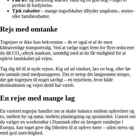
perfekt til fordybelse.
Tjek rabatter
– mange togselskaber tilbyder ungdoms-, senior-
eller familierabatter.
Rejs med omtanke
Togrejser er ikke kun bekvemme – de er også et af de mest
klimavenlige transportvalg. Ved at vælge toget frem for flyet reducerer
du dit CO₂-aftryk markant, samtidig med at du får mulighed for at
opleve landskabet på vejen.
Tag dig tid til at nyde rejsen. Kig ud ad vinduet, læs en bog, eller før
en samtale med medpassageren. Det er netop det langsomme tempo,
der gør togrejsen til noget særligt – en rejseform, hvor både
destinationen og vejen dertil har værdi.
En rejse med mange lag
En varieret togrejse handler om at skabe balance mellem oplevelser og
ro, mellem by og natur, mellem planlægning og spontanitet. Uanset om
du vælger en weekendtur i Danmark eller en længere rundrejse i
Europa, kan toget give dig friheden til at opleve mere – uden stress og
med god samvittighed.