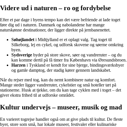
Videre ud i naturen – ro og fordybelse
Efter et par dage i byens tempo kan det være befriende at lade toget
føre dig ud i naturen. Danmark og nabolandene har mange
naturskønne destinationer, der ligger direkte på jernbanenettet.
Søhøjlandet
i Midtjylland er et oplagt valg. Tag toget til
Silkeborg, lej en cykel, og udforsk skovene og søerne omkring
byen.
Sydsverige
byder på store skove, søer og vandreruter – og du
kan komme dertil på få timer fra København via Øresundsbroen.
Harzen
i Tyskland er kendt for sine bjerge, bindingsværksbyer
og gamle damptog, der stadig kører gennem landskabet.
Når du rejser med tog, kan du nemt kombinere natur og komfort.
Mange steder ligger vandreruter, cykelstier og små hoteller tæt på
stationerne. Husk at tjekke, om du kan tage cyklen med i toget – det
giver ekstra frihed til at udforske området.
Kultur undervejs – museer, musik og mad
En varieret togrejse handler også om at give plads til kultur. De fleste
byer, store som små, har lokale museer, festivaler eller kulinariske