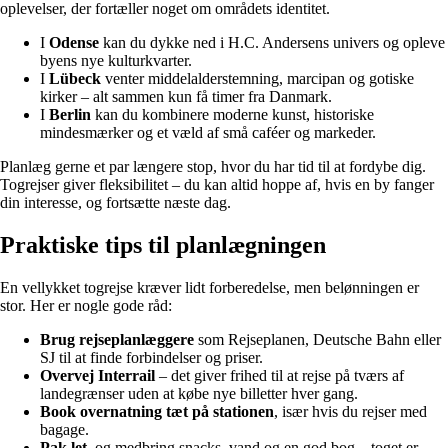
oplevelser, der fortæller noget om områdets identitet.
I
Odense
kan du dykke ned i H.C. Andersens univers og opleve
byens nye kulturkvarter.
I
Lübeck
venter middelalderstemning, marcipan og gotiske
kirker – alt sammen kun få timer fra Danmark.
I
Berlin
kan du kombinere moderne kunst, historiske
mindesmærker og et væld af små caféer og markeder.
Planlæg gerne et par længere stop, hvor du har tid til at fordybe dig.
Togrejser giver fleksibilitet – du kan altid hoppe af, hvis en by fanger
din interesse, og fortsætte næste dag.
Praktiske tips til planlægningen
En vellykket togrejse kræver lidt forberedelse, men belønningen er
stor. Her er nogle gode råd:
Brug rejseplanlæggere
som Rejseplanen, Deutsche Bahn eller
SJ til at finde forbindelser og priser.
Overvej Interrail
– det giver frihed til at rejse på tværs af
landegrænser uden at købe nye billetter hver gang.
Book overnatning tæt på stationen
, især hvis du rejser med
bagage.
Pak let
, og medbring snacks, vand og en god bog – toget er