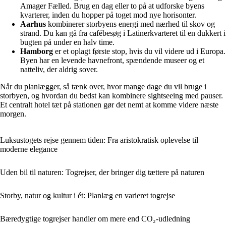
Amager Fælled. Brug en dag eller to på at udforske byens
kvarterer, inden du hopper på toget mod nye horisonter.
Aarhus
kombinerer storbyens energi med nærhed til skov og
strand. Du kan gå fra cafébesøg i Latinerkvarteret til en dukkert i
bugten på under en halv time.
Hamborg
er et oplagt første stop, hvis du vil videre ud i Europa.
Byen har en levende havnefront, spændende museer og et
natteliv, der aldrig sover.
Når du planlægger, så tænk over, hvor mange dage du vil bruge i
storbyen, og hvordan du bedst kan kombinere sightseeing med pauser.
Et centralt hotel tæt på stationen gør det nemt at komme videre næste
morgen.
Luksustogets rejse gennem tiden: Fra aristokratisk oplevelse til
moderne elegance
Uden bil til naturen: Togrejser, der bringer dig tættere på naturen
Storby, natur og kultur i ét: Planlæg en varieret togrejse
Bæredygtige togrejser handler om mere end CO₂-udledning