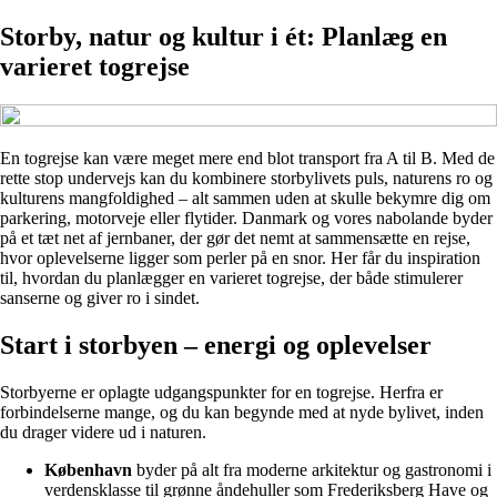
Storby, natur og kultur i ét: Planlæg en
varieret togrejse
En togrejse kan være meget mere end blot transport fra A til B. Med de
rette stop undervejs kan du kombinere storbylivets puls, naturens ro og
kulturens mangfoldighed – alt sammen uden at skulle bekymre dig om
parkering, motorveje eller flytider. Danmark og vores nabolande byder
på et tæt net af jernbaner, der gør det nemt at sammensætte en rejse,
hvor oplevelserne ligger som perler på en snor. Her får du inspiration
til, hvordan du planlægger en varieret togrejse, der både stimulerer
sanserne og giver ro i sindet.
Start i storbyen – energi og oplevelser
Storbyerne er oplagte udgangspunkter for en togrejse. Herfra er
forbindelserne mange, og du kan begynde med at nyde bylivet, inden
du drager videre ud i naturen.
København
byder på alt fra moderne arkitektur og gastronomi i
verdensklasse til grønne åndehuller som Frederiksberg Have og